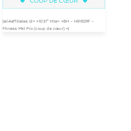
COUP DE CŒUR
[all4affiliates id= »1031″ title= »BH – H9162RF –
Fitness Mkt Pro (coup de cœur) »]