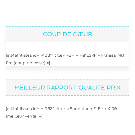
COUP DE CŒUR
[all4affiliates id= »1031″ title= »BH – H9162RF – Fitness Mkt
Pro (coup de cœur) »]
MEILLEUR RAPPORT QUALITÉ PRIX
[all4affiliates id= »1052″ title= »Sportstech F-Bike X100
(meilleur vente) »]